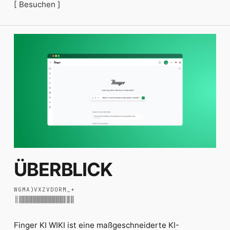
[ Besuchen ]
ÜBERBLICK
W
G
M
A
)
V
X
Z
V
D
O
R
M
_
+
Finger KI WIKI ist eine maßgeschneiderte KI-