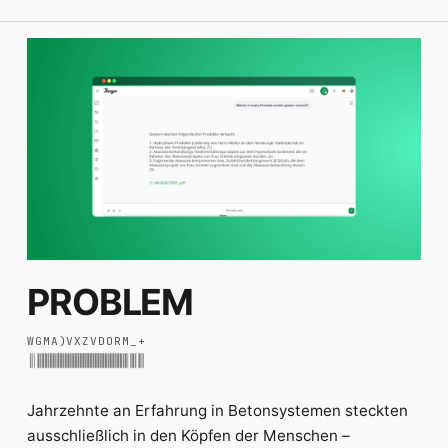
PROBLEM
W
G
M
A
)
V
X
Z
V
D
O
R
M
_
+
Jahrzehnte an Erfahrung in Betonsystemen steckten
ausschließlich in den Köpfen der Menschen –