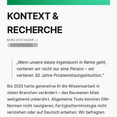
KONTEXT &
RECHERCHE
W
G
M
A
)
V
X
Z
V
D
O
R
M
_
+
„Wenn unsere beste Ingenieurin in Rente geht,
verlieren wir nicht nur eine Person – wir
verlieren 30 Jahre Problemlösungsintuition.“
Bis 2025 hatte generative KI die Wissensarbeit in
vielen Branchen verändert – das Bauwesen blieb
weitgehend unberührt. Allgemeine Tools konnten DIN-
Normen nicht navigieren, Fertigteilterminologie nicht
verstehen oder auf Deutsch arbeiten. Wir befragten