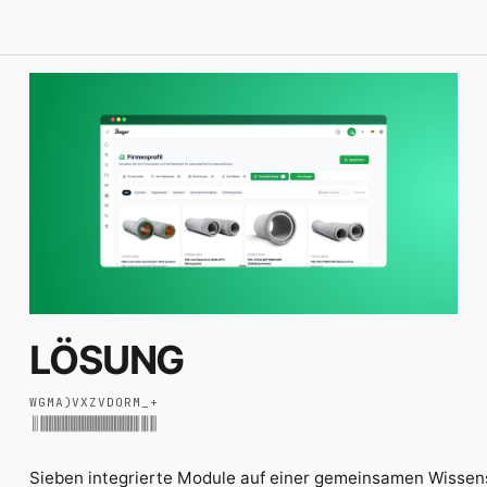
LÖSUNG
W
G
M
A
)
V
X
Z
V
D
O
R
M
_
+
Sieben integrierte Module auf einer gemeinsamen Wissens